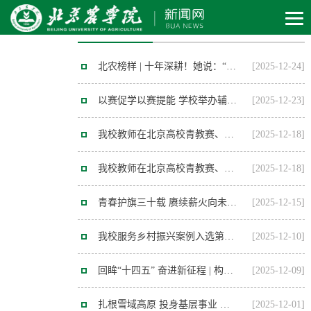
人才强教工程
北农榜样 | 十年深耕！她说：“土地从不辜负汗水！”
[2025-12-24]
以赛促学以赛提能 学校举办辅导员素质能力大赛
[2025-12-23]
我校教师在北京高校青教赛、青管赛中斩获佳绩
[2025-12-18]
我校教师在北京高校青教赛、青管赛中斩获佳绩
[2025-12-18]
青春护旗三十载 赓续薪火向未来 学校举办女子国旗班成立30周年纪念大会
[2025-12-15]
我校服务乡村振兴案例入选第六届全球最佳减贫案例 学校已有3个案例入选该项目
[2025-12-10]
回眸“十四五” 奋进新征程 | 构建特色鲜明的现代农林人才培养体系 大力培养知农爱农新型人才
[2025-12-09]
扎根雪域高原 投身基层事业 我校毕业生获北京市级“基层就业卓越奖”
[2025-12-01]