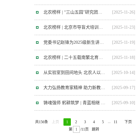
北农榜样 | “三山五园”研究团队：让陈列的文化遗产“活”起来、“传”开来
[2025-11-26]
北农榜样 | 北京市导盲犬培训基地团队：用专业与爱心为导盲犬培训贡献“北农方案”
[2025-11-23]
党委书记赵锋为2025级新生讲授“大思政课” 勉励同学们学习贯彻党的二十届四中全会精神 争做新时代“两山”理念的...
[2025-11-19]
北农榜样 | 二十五载南繁北育，他们用坚守书写“向种图强”优异答卷！
[2025-11-18]
从实验室到田间地头 北农人以“科技范儿”助力绘出好“丰”景
[2025-10-14]
大力弘扬教育家精神 助力新教师成长成才 学校举办2025年新入职教师培训
[2025-09-17]
铸魂强师 躬耕筑梦 | 青蓝相继 薪火传承！ 教师“传帮带”书写育人接力新答卷
[2025-09-10]
...
共156条
上页
1
2
3
4
5
11
下页
第
/11页
跳转