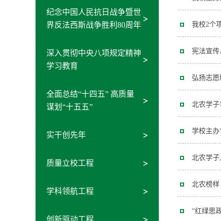
纪念中国人民抗日战争暨世
界反法西斯战争胜利80周年
我校2个
宪法宣传
深入贯彻中央八项规定精神
学习教育
弘扬志愿
全面总结“十四五” 高质量
北农学子
谋划“十五五”
学校主办
实干创先年
北农学子
质量立校工程
北农榜样
学科领航工程
“红绿思
创新驱动工程