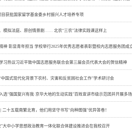
项目获批国家留学基金委乡村振兴人才培养专项
、模拟法庭、原创情景剧…… 北农“三农”法律实践课这样上
精神 彰显青年担当 学校举行2025年优秀志愿者表彰暨校内志愿服务团成
学习热议习近平致中国志愿服务联合会第三届会员代表大会的贺信精神
“中国式现代化背景下农村、灾害和反贫困社会工作”学术研讨会
入选“强国复兴有我·京华大地的生动实践”百姓宣讲市级示范团并开展多
 | 二十五载南繁北育，他们用坚守书写“向种图强”优异答卷！
政”大中小学思想政治教育一体化联合体建设推进会在我校召开