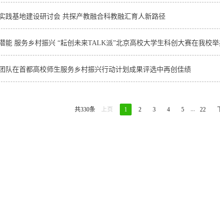
实践基地建设研讨会 共探产教融合科教融汇育人新路径
潜能 服务乡村振兴 “耘创未来TALK派”北京高校大学生科创大赛在我校举
团队在首都高校师生服务乡村振兴行动计划成果评选中再创佳绩
...
共330条
上页
1
2
3
4
5
22