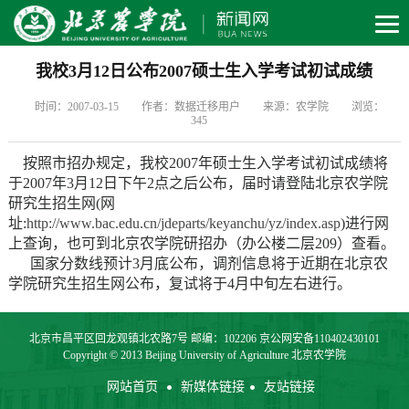
我校3月12日公布2007硕士生入学考试初试成绩
时间：2007-03-15
作者：数据迁移用户
来源：农学院
浏览：
345
按照市招办规定，我校2007年硕士生入学考试初试成绩将
于2007年3月12日下午2点之后公布，届时请登陆北京农学院
研究生招生网(网
址:
http://www.bac.edu.cn/jdeparts/keyanchu/yz/index.asp
)进行网
上查询，也可到北京农学院研招办（办公楼二层209）查看。
国家分数线预计3月底公布，调剂信息将于近期在北京农
学院研究生招生网公布，复试将于4月中旬左右进行。
北京市昌平区回龙观镇北农路7号 邮编：102206 京公网安备110402430101
Copyright © 2013 Beijing University of Agriculture 北京农学院
网站首页
新媒体链接
友站链接