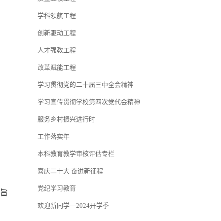
学科领航工程
创新驱动工程
人才强教工程
改革赋能工程
学习贯彻党的二十届三中全会精神
学习宣传贯彻学校第四次党代会精神
服务乡村振兴进行时
工作落实年
本科教育教学审核评估专栏
喜庆二十大 奋进新征程
党纪学习教育
主旨
欢迎新同学—2024开学季