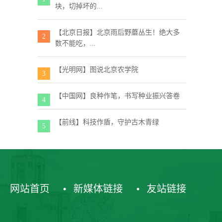
块，切掉坏的...
【北京日报】北京雨后野蘑丛生！绝大多
2
数不能吃，...
【光明网】图说北京农学院
3
【中国网】良种作笔，书写种业振兴答卷
4
【前线】科技作盾，守护古木青绿
5
网站首页
新媒体链接
友站链接