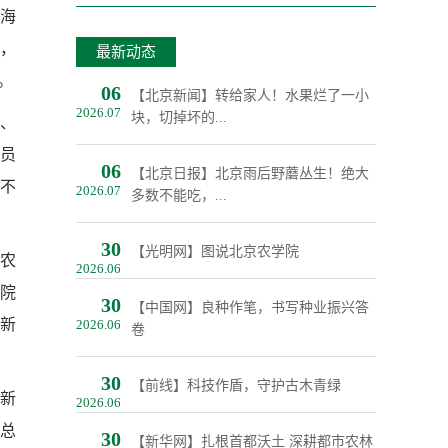
海
标，
最新动态
。
06
【北京新闻】转给家人！水果烂了一小
2026.07
块，切掉坏的...
、
员
06
【北京日报】北京雨后野蘑丛生！绝大
不
2026.07
多数不能吃，...
30
【光明网】图说北京农学院
农
2026.06
学院
30
【中国网】良种作笔，书写种业振兴答
新
2026.06
卷
30
【前线】科技作盾，守护古木青绿
新
2026.06
总
30
【新华网】扎根首都沃土 深耕都市农林