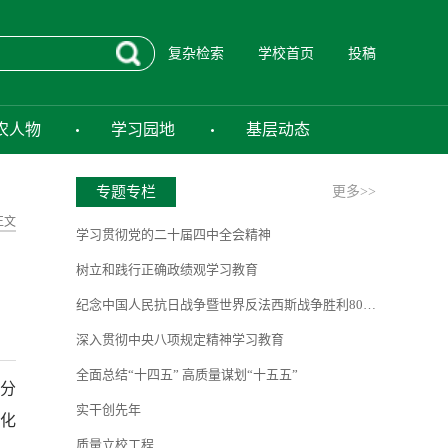
复杂检索
学校首页
投稿
农人物
学习园地
基层动态
专题专栏
更多>>
正文
学习贯彻党的二十届四中全会精神
树立和践行正确政绩观学习教育
纪念中国人民抗日战争暨世界反法西斯战争胜利80周年
深入贯彻中央八项规定精神学习教育
全面总结“十四五” 高质量谋划“十五五”
分
实干创先年
化
质量立校工程