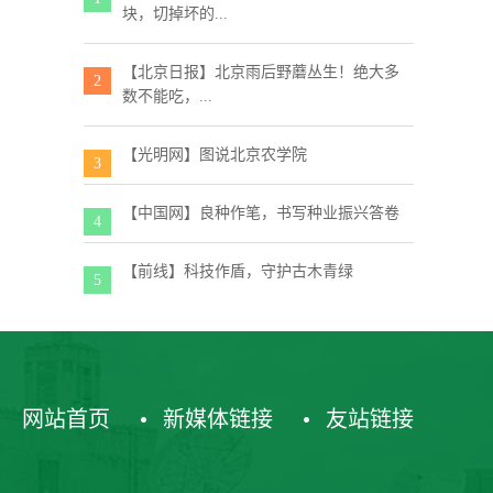
块，切掉坏的...
【北京日报】北京雨后野蘑丛生！绝大多
2
数不能吃，...
【光明网】图说北京农学院
3
【中国网】良种作笔，书写种业振兴答卷
4
【前线】科技作盾，守护古木青绿
5
网站首页
新媒体链接
友站链接