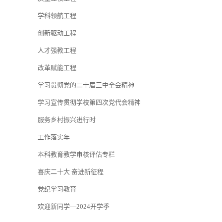
学科领航工程
创新驱动工程
人才强教工程
改革赋能工程
学习贯彻党的二十届三中全会精神
学习宣传贯彻学校第四次党代会精神
服务乡村振兴进行时
工作落实年
本科教育教学审核评估专栏
喜庆二十大 奋进新征程
党纪学习教育
欢迎新同学—2024开学季