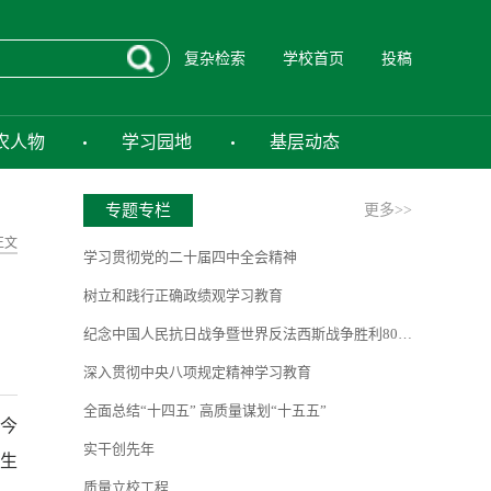
复杂检索
学校首页
投稿
农人物
学习园地
基层动态
专题专栏
更多>>
正文
学习贯彻党的二十届四中全会精神
树立和践行正确政绩观学习教育
纪念中国人民抗日战争暨世界反法西斯战争胜利80周年
深入贯彻中央八项规定精神学习教育
全面总结“十四五” 高质量谋划“十五五”
今
实干创先年
生
质量立校工程