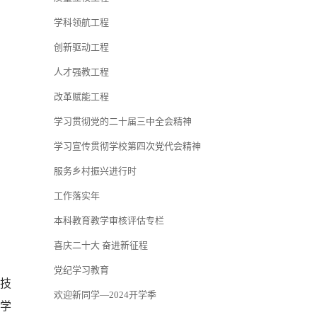
学科领航工程
创新驱动工程
人才强教工程
改革赋能工程
学习贯彻党的二十届三中全会精神
学习宣传贯彻学校第四次党代会精神
服务乡村振兴进行时
工作落实年
本科教育教学审核评估专栏
喜庆二十大 奋进新征程
党纪学习教育
壮技
欢迎新同学—2024开学季
学