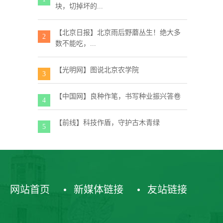
块，切掉坏的...
【北京日报】北京雨后野蘑丛生！绝大多
2
数不能吃，...
【光明网】图说北京农学院
3
【中国网】良种作笔，书写种业振兴答卷
4
【前线】科技作盾，守护古木青绿
5
网站首页
新媒体链接
友站链接