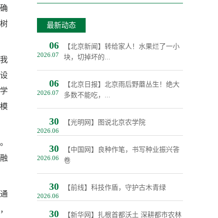
确
树
最新动态
06
【北京新闻】转给家人！水果烂了一小
2026.07
块，切掉坏的...
“我
开设
06
【北京日报】北京雨后野蘑丛生！绝大
建学
2026.07
多数不能吃，...
”模
30
【光明网】图说北京农学院
2026.06
养。
30
【中国网】良种作笔，书写种业振兴答
教融
2026.06
卷
30
【前线】科技作盾，守护古木青绿
将通
2026.06
量，
30
【新华网】扎根首都沃土 深耕都市农林