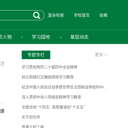
复杂检索
学校首页
投稿
农人物
学习园地
基层动态
专题专栏
更多>>
正文
学习贯彻党的二十届四中全会精神
树立和践行正确政绩观学习教育
纪念中国人民抗日战争暨世界反法西斯战争胜利80周年
深入贯彻中央八项规定精神学习教育
全面总结“十四五” 高质量谋划“十五五”
健康
实干创先年
质量立校工程