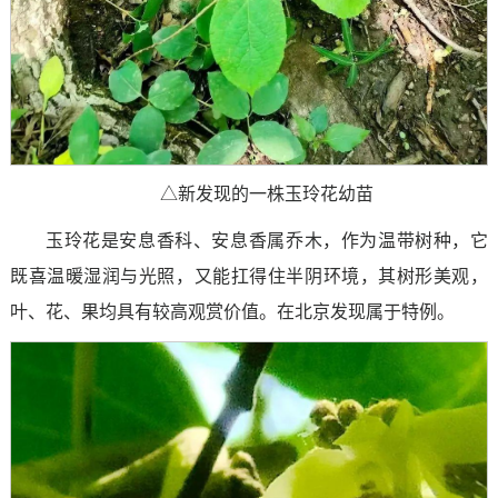
△新发现的一株玉玲花幼苗
玉玲花是安息香科、安息香属乔木，作为温带树种，它
既喜温暖湿润与光照，又能扛得住半阴环境，其树形美观，
叶、花、果均具有较高观赏价值。在北京发现属于特例。