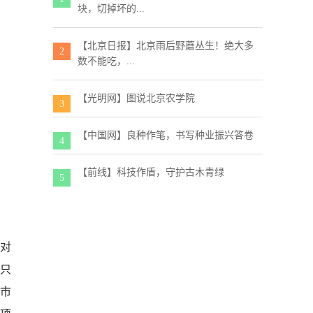
块，切掉坏的...
【北京日报】北京雨后野蘑丛生！绝大多
2
数不能吃，...
【光明网】图说北京农学院
3
【中国网】良种作笔，书写种业振兴答卷
4
【前线】科技作盾，守护古木青绿
5
对
球只
关市