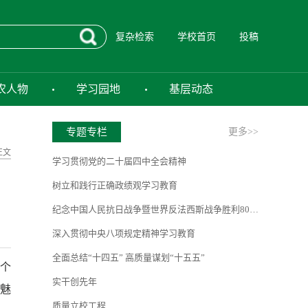
复杂检索
学校首页
投稿
农人物
学习园地
基层动态
专题专栏
更多>>
正文
学习贯彻党的二十届四中全会精神
树立和践行正确政绩观学习教育
纪念中国人民抗日战争暨世界反法西斯战争胜利80周年
深入贯彻中央八项规定精神学习教育
全面总结“十四五” 高质量谋划“十五五”
0个
实干创先年
动魅
质量立校工程