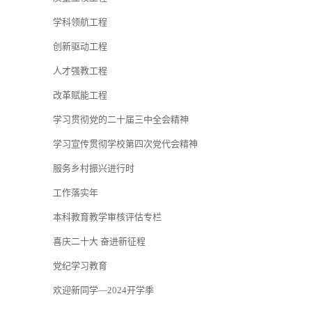
学科领航工程
创新驱动工程
人才强教工程
改革赋能工程
学习贯彻党的二十届三中全会精神
学习宣传贯彻学校第四次党代会精神
服务乡村振兴进行时
工作落实年
本科教育教学审核评估专栏
喜庆二十大 奋进新征程
党纪学习教育
欢迎新同学—2024开学季