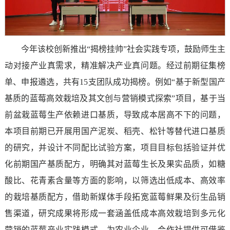
今年该校创新推出“揭榜挂帅”社会实践专项，鼓励师生主
动对接产业真需求，精准解决产业真问题。经过前期征集榜
单、申报遴选，共有15支团队成功揭榜。例如“基于新型国产
基质的蓝莓高效栽培及其文创与营销模式探索”项目，基于当
前盆栽蓝莓生产依赖进口基质，导致成本居高不下的问题，
本项目前期已开展用国产泥炭、稻壳、松针等替代进口基质
的研究，并设计不同配比试验方案，项目目标包括验证并优
化前期国产基质配方，明确其对蓝莓生长及果实品质，如糖
酸比、花青素含量等方面的影响，以筛选出低成本、高效率
的栽培基质配方，借助新媒体手段拓宽蓝莓鲜果及衍生品销
售渠道，研究成果将形成一套涵盖低成本高效栽培到多元化
营销的蓝莓产业实践模式，为农业企业、合作社提供可借鉴