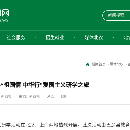
社会服务
招生就业
媒体北农
北
新闻首页
>
媒体北农
>
县“祖国情 中华行”爱国主义研学之旅
：新京报
来源：新京报
浏览：
199
主义研学活动在北京、上海两地热烈开展。此次活动由巴楚县教