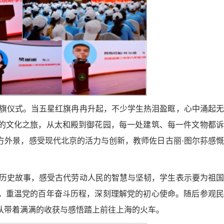
观看升旗仪式。当五星红旗冉冉升起，不少学生热泪盈眶，心中涌起
的文化之旅，从太和殿到御花园，每一处建筑、每一件文物都诉
方外景，感受现代北京的活力与创新，教师佐日古丽·图尔荪感
听长城历史故事，感受古代劳动人民的智慧与坚韧，学生表示要为祖
，重温党的百年奋斗历程，深刻理解党的初心使命。随后参观民
队带着满满的收获与感悟踏上前往上海的火车。