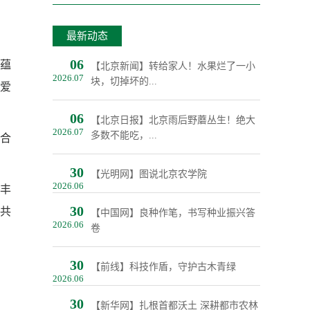
最新动态
06
蕴
【北京新闻】转给家人！水果烂了一小
2026.07
块，切掉坏的...
爱
06
【北京日报】北京雨后野蘑丛生！绝大
2026.07
多数不能吃，...
结合
30
【光明网】图说北京农学院
2026.06
丰
30
共
【中国网】良种作笔，书写种业振兴答
2026.06
卷
30
【前线】科技作盾，守护古木青绿
2026.06
30
【新华网】扎根首都沃土 深耕都市农林