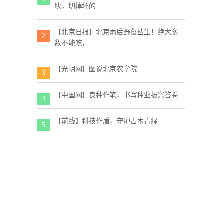
块，切掉坏的...
【北京日报】北京雨后野蘑丛生！绝大多
2
数不能吃，...
【光明网】图说北京农学院
3
【中国网】良种作笔，书写种业振兴答卷
4
【前线】科技作盾，守护古木青绿
5