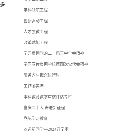
等多
学科领航工程
创新驱动工程
人才强教工程
改革赋能工程
学习贯彻党的二十届三中全会精神
学习宣传贯彻学校第四次党代会精神
服务乡村振兴进行时
工作落实年
本科教育教学审核评估专栏
喜庆二十大 奋进新征程
党纪学习教育
欢迎新同学—2024开学季