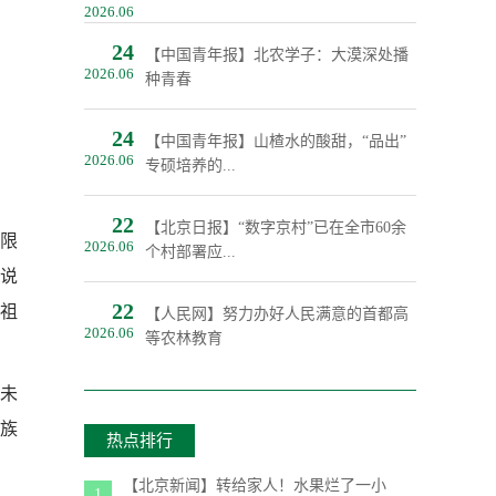
2026.06
24
【中国青年报】北农学子：大漠深处播
2026.06
种青春
24
【中国青年报】山楂水的酸甜，“品出”
2026.06
专硕培养的...
22
【北京日报】“数字京村”已在全市60余
无限
2026.06
个村部署应...
说
22
慨祖
【人民网】努力办好人民满意的首都高
2026.06
等农林教育
国未
族
热点排行
【北京新闻】转给家人！水果烂了一小
1