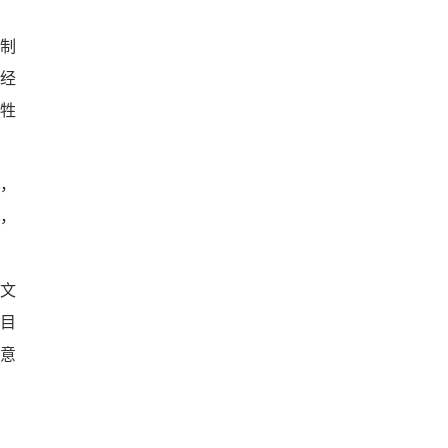
制
经
牲
，
，
。
文
目
意