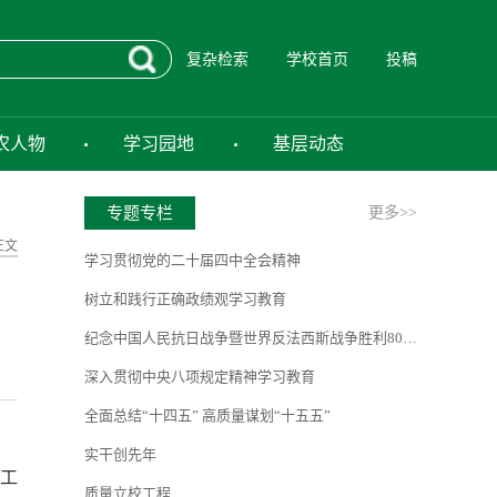
复杂检索
学校首页
投稿
农人物
学习园地
基层动态
专题专栏
更多>>
正文
学习贯彻党的二十届四中全会精神
树立和践行正确政绩观学习教育
纪念中国人民抗日战争暨世界反法西斯战争胜利80周年
深入贯彻中央八项规定精神学习教育
全面总结“十四五” 高质量谋划“十五五”
实干创先年
育工
质量立校工程