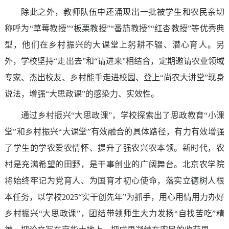
除此之外，教师队伍中还涌现出一批被学生和农民亲切
称呼为“草莓教授”“板栗教授”“番茄教授”“红杏教授”等优秀典
型，他们在乡村振兴的大课堂上躬耕不辍、潜心育人。另
外，学校坚持“走出去”和“请进来”相结合，定期邀请农业领域
专家、杰出校友、乡村能手走进校园、登上“尚农大讲堂”现身
说法，增强“大思政课”的感染力、实效性。
通过乡村振兴“大思政课”，学校探索出了思政教育“小课
堂”和乡村振兴“大课堂”有效融合的具体路径，有力有效增强
了学生的学农爱农情怀、提升了强农兴农本领。新时代，农
村是充满希望的田野，是干事创业的广阔舞台。北京农学院
将始终牢记为党育人、为国育才初心使命，落实立德树人根
本任务，以学校2025“实干创先年”为抓手，用心用情用力办好
乡村振兴“大思政课”，团结带领师生大力发扬“自找苦吃”精