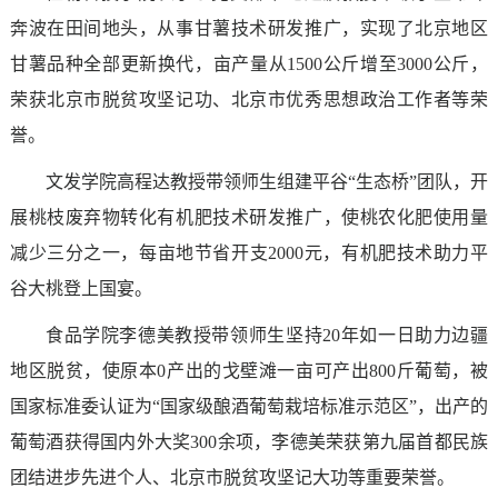
奔波在田间地头，从事甘薯技术研发推广，实现了北京地区
甘薯品种全部更新换代，亩产量从1500公斤增至3000公斤，
荣获北京市脱贫攻坚记功、北京市优秀思想政治工作者等荣
誉。
文发学院高程达教授带领师生组建平谷“生态桥”团队，开
展桃枝废弃物转化有机肥技术研发推广，使桃农化肥使用量
减少三分之一，每亩地节省开支2000元，有机肥技术助力平
谷大桃登上国宴。
食品学院李德美教授带领师生坚持20年如一日助力边疆
地区脱贫，使原本0产出的戈壁滩一亩可产出800斤葡萄，被
国家标准委认证为“国家级酿酒葡萄栽培标准示范区”，出产的
葡萄酒获得国内外大奖300余项，李德美荣获第九届首都民族
团结进步先进个人、北京市脱贫攻坚记大功等重要荣誉。