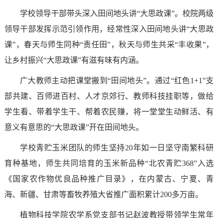
学校领导干部带头深入田间地头讲“大思政课”。校院两级
领导干部发挥示范引领作用，经常性深入田间地头讲“大思政
课”，春天与师生同种“责任田”，秋天与师生共采“丰收果”，
让乡村振兴“大思政课”有滋有味有内涵。
广大教师主动把课堂搬到“田间地头”。通过“红色1+1”支
部共建、百师进百村、人才京郊行、教师科技挂职等，做给
学生看、带着学生干、帮着农民赚，将一堂堂生动鲜活、有
意义有意思的“大思政课”开在田间地头。
学校青贮玉米团队的师生坚持20年如一日坚守南繁科研
育种基地，师生共同培育的玉米新品种“北农青贮368”入选
《国家农作物优良品种推广目录》，在内蒙古、宁夏、青
海、新疆、甘肃等畜牧养殖大省推广面积累计200多万亩。
植物科技学院农学系党支部书记赵波教授带领学生常年