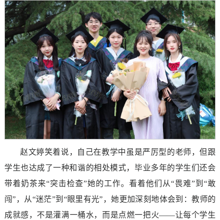
赵文婷笑着说，自己在教学中虽是严厉型的老师，但跟
学生也达成了一种和谐的相处模式，毕业多年的学生们还会
带着奶茶来“突击检查”她的工作。看着他们从“畏难”到“敢
闯”，从“迷茫”到“眼里有光”，她更加深刻地体会到：教师的
成就感，不是灌满一桶水，而是点燃一把火——让每个学生