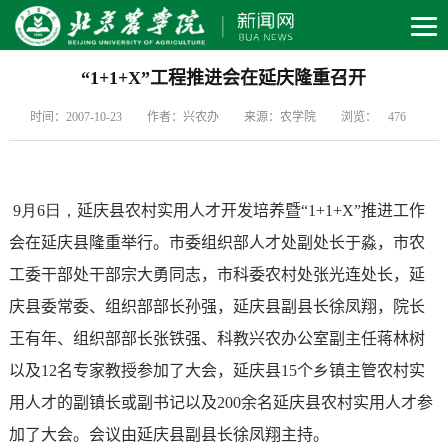
“1+1+X”工程推进会在延庆隆重召开
时间：2007-10-23
作者：兴农办
来源：农学院
浏览：
476
9月6日，
延庆县农村实用人才开发培养暨
“1+1+X”
推进工作
会在延庆县隆重举行。市委组织部人才处副处长于淼，市农
工委干部处干部宗大勇同志，市科委农村处张光连处长，延
庆县委常委、组织部部长孙强，延庆县副县长徐凤翔，院长
王有年、组织部部长张铁强、科教兴农办公室副主任蒋林树
以及
12
名专家教授参加了大会，延庆县
15
个乡镇主管农村实
用人才的副镇长或副书记以及
200
余名延庆县农村实用人才参
加了大会。会议由延庆县副县长徐凤翔主持。