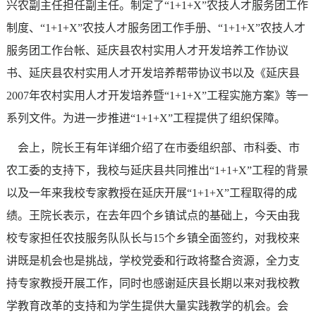
兴农副主任担任副主任。制定了
“1+1+X”
农技人才服务团工作
制度、
“1+1+X”
农技人才服务团工作手册、
“1+1+X”
农技人才
服务团工作台帐、延庆县农村实用人才开发培养工作协议
书、延庆县农村实用人才开发培养帮带协议书以及《延庆县
2007
年农村实用人才开发培养暨
“1+1+X”
工程实施方案》等一
系列文件。为进一步推进
“1+1+X”
工程提供了组织保障。
会上，院长王有年详细介绍了在市委组织部、市科委、市
农工委的支持下，我校与延庆县共同推出
“1+1+X”
工程的背景
以及一年来我校专家教授在延庆开展
“1+1+X”
工程取得的成
绩。王院长表示，在去年四个乡镇试点的基础上，今天由我
校专家担任农技服务队队长与
15
个乡镇全面签约，对我校来
讲既是机会也是挑战，学校党委和行政将整合资源，全力支
持专家教授开展工作，同时也感谢延庆县长期以来对我校教
学教育改革的支持和为学生提供大量实践教学的机会。会