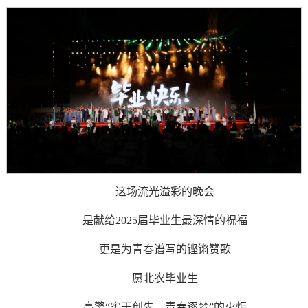
这场流光溢彩的晚会
是献给2025届毕业生最深情的祝福
更是为青春谱写的铿锵赞歌
愿北农毕业生
高擎“实干创先，青春逐梦”的火炬