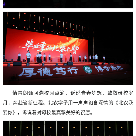
情景朗诵回溯校园点滴，诉说青春梦想，致敬母校岁
月，奔赴崭新征程。北农学子用一声声饱含深情的《北农我
爱你》，诉说着对母校最真挚美好的祝愿。