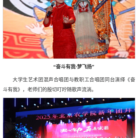
“奋斗有我·梦飞扬”
大学生艺术团混声合唱团与教职工合唱团同台演绎《奋
斗有我》，老师们的殷切叮咛随歌声流淌。