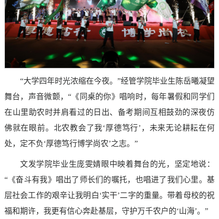
“大学四年时光浓缩在今夜。”经管学院毕业生陈岳曦凝望
舞台，声音微颤，“《同桌的你》唱响时，每年暑假和同学们
在山里助农时并肩看过的日出、备考期间互相鼓劲的深夜仿
佛就在眼前。北农教会了我‘厚德笃行’，未来无论耕耘在何
处，定不负‘厚德笃行博学尚农’之志。”
文发学院毕业生庞雯婧眼中映着舞台的光，坚定地说：
“《奋斗有我》唱出了师长们的嘱托，也唱进了我们心里。基
层社会工作的艰辛让我明白‘实干’二字的重量。带着母校的祝
福和期许，我更有信心奔赴基层，守护万千农户的‘山海’。”