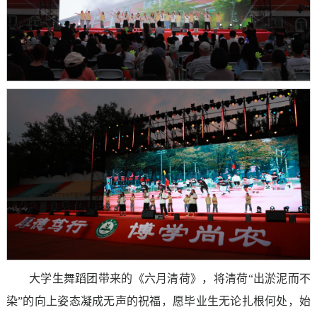
大学生舞蹈团带来的《六月清荷》，将清荷“出淤泥而不
染”的向上姿态凝成无声的祝福，愿毕业生无论扎根何处，始