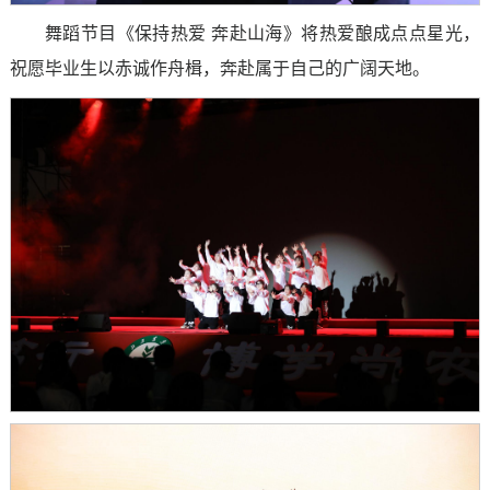
舞蹈节目《保持热爱 奔赴山海》将热爱酿成点点星光，
祝愿毕业生以赤诚作舟楫，奔赴属于自己的广阔天地。