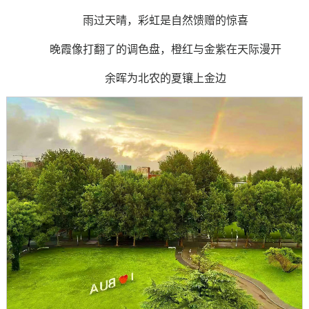
雨过天晴，彩虹是自然馈赠的惊喜
晚霞像打翻了的调色盘，橙红与金紫在天际漫开
余晖为北农的夏镶上金边