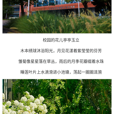
校园的花儿亭亭玉立
木本绣球沐浴阳光，月见花漾着紫莹莹的芬芳
雏菊像星星落在草丛，雨后的月季花瓣缀着水珠
睡莲叶片上水滴滑进小池塘，荡起一圈圈涟漪