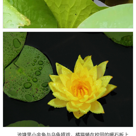
池塘里小金鱼与乌龟嬉戏，橘猫蜷在校园的暖石板上