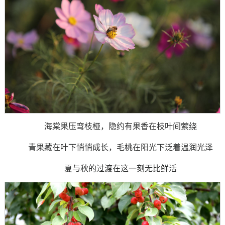
海棠果压弯枝桠，隐约有果香在枝叶间萦绕
青果藏在叶下悄悄成长，毛桃在阳光下泛着温润光泽
夏与秋的过渡在这一刻无比鲜活