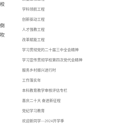
注校
学科领航工程
创新驱动工程
倒
人才强教工程
吹
改革赋能工程
学习贯彻党的二十届三中全会精神
学习宣传贯彻学校第四次党代会精神
服务乡村振兴进行时
工作落实年
本科教育教学审核评估专栏
喜庆二十大 奋进新征程
党纪学习教育
欢迎新同学—2024开学季