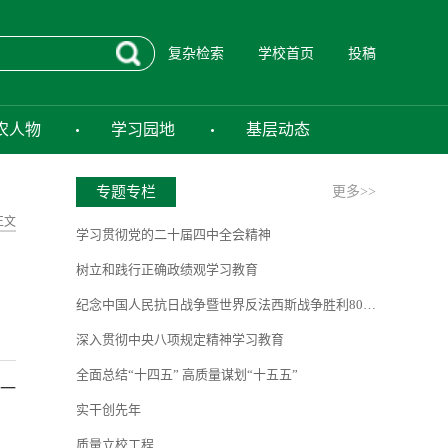
复杂检索
学校首页
投稿
农人物
学习园地
基层动态
专题专栏
更多>>
正文
学习贯彻党的二十届四中全会精神
树立和践行正确政绩观学习教育
纪念中国人民抗日战争暨世界反法西斯战争胜利80周年
深入贯彻中央八项规定精神学习教育
全面总结“十四五” 高质量谋划“十五五”
一
实干创先年
质量立校工程