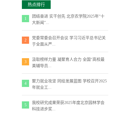
热点排行
团结奋进 实干创先 北京农学院2025年“十
1
大新闻”...
党委常委会召开会议 学习习近平总书记关
2
于全面从严...
汲取榜样力量 凝聚育人合力 全国“高校最
3
美辅导员...
聚力就业攻坚 同绘发展蓝图 学校召开2025
4
年就业工...
我校研究成果荣获2025年度北京园林学会
5
科技进步奖...