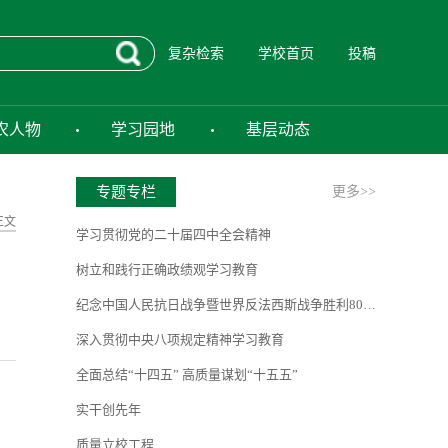
复杂检索
学校首页
投稿
农人物
学习园地
基层动态
专题专栏
更多>>
正文
学习贯彻党的二十届四中全会精神
树立和践行正确政绩观学习教育
纪念中国人民抗日战争暨世界反法西斯战争胜利80周年
深入贯彻中央八项规定精神学习教育
全面总结“十四五” 高质量谋划“十五五”
实干创先年
质量立校工程