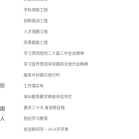
学科领航工程
创新驱动工程
人才强教工程
改革赋能工程
学习贯彻党的二十届三中全会精神
学习宣传贯彻学校第四次党代会精神
服务乡村振兴进行时
珍
工作落实年
本科教育教学审核评估专栏
喜庆二十大 奋进新征程
国
人
党纪学习教育
欢迎新同学—2024开学季