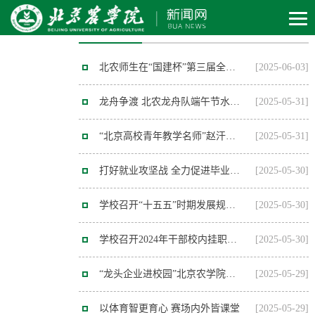
实干创先年
北农师生在“国建杯”第三届全国大学生乡村国土空间价值提升规划设计大赛中获特等奖
[2025-06-03]
龙舟争渡 北农龙舟队端午节水上竞速获佳绩
[2025-05-31]
“北京高校青年教学名师”赵汗青：构建“三位一体”培养体系 深耕化学领域结硕果
[2025-05-31]
打好就业攻坚战 全力促进毕业生高质量充分就业 学校召开“每月一题”就业工作推进会
[2025-05-30]
学校召开“十五五”时期发展规划编制工作会
[2025-05-30]
学校召开2024年干部校内挂职锻炼总结会暨2025年干部校内挂职锻炼启动会
[2025-05-30]
“龙头企业进校园”北京农学院专场招聘会举办
[2025-05-29]
以体育智更育心 赛场内外皆课堂
[2025-05-29]