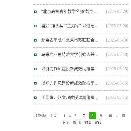
“北京高校青年教学名师”姚华：以课堂为田耕耘 以仁爱之心育人
[2025-05-29]
当好“排头兵”“主力军” 以过硬能力作风助推学校事业高质量发展
[2025-05-20]
北京农学院与北京市残联联合举办导盲犬基地开放日活动及导盲犬发展论坛
[2025-05-18]
马来西亚思特雅大学创始人兼执行主席拿督黄传发一行访问我校
[2025-05-18]
以能力作风建设新成效助推学校事业高质量发展 学校召开机关深化能力作风建设工作会议
[2025-05-15]
以能力作风建设新成效助推学校事业高质量发展 学校召开机关深化能力作风建设工作会议
[2025-05-15]
王绍辉、赵文超教授课题组揭示SlDOF9-SlSWEET17模块调控番茄对根结线虫敏感性的机制
[2025-05-15]
...
...
共224条
上页
1
6
7
8
9
10
15
下页
第
/15页
跳转