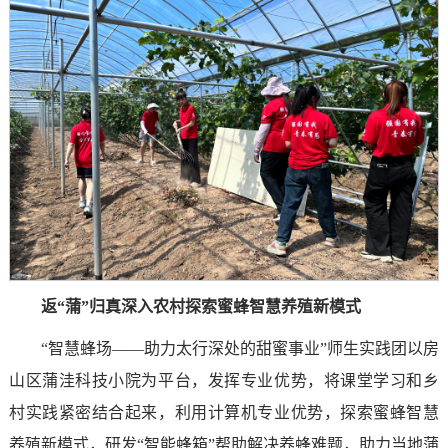
返“蒲”归真深入农村探索蜜蜂智慧养殖新模式
“智慧蜂场——助力太行深处的甜蜜事业”师生实践团以房
山区蒲洼科技小院为平台，发挥专业优势，将课堂学习和乡
村实践紧密结合起来，利用计算机专业优势，探索蜜蜂智慧
养殖新模式，研发“智能蜂箱”帮助解决养蜂难题，助力当地蒲