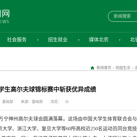
社会服务
招生就业
媒体北农
北
新闻首页
>
校园生活
>
大学生高尔夫球锦标赛中斩获优异成绩
：基础部
来源：基础部
浏览：
58
南万宁神州高尔夫球会圆满落幕。这场由中国大学生体育联合会
大学、浙江大学、复旦大学等60所高校近250名运动员同台竞