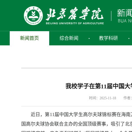
新闻首页
综合新闻
教学科研
我校学子在第11届中国
时间：2025-11-18
作者
近日，第11届中国大学生高尔夫球锦标赛在海
国高尔夫球协会联合主办的全国顶级赛事，吸引了北京