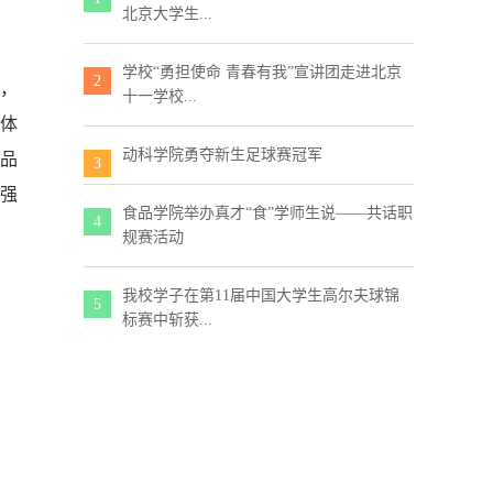
北京大学生...
学校“勇担使命 青春有我”宣讲团走进北京
2
，
十一学校...
与体
动科学院勇夺新生足球赛冠军
”品
3
“强
食品学院举办真才“食”学师生说——共话职
4
规赛活动
我校学子在第11届中国大学生高尔夫球锦
5
标赛中斩获...