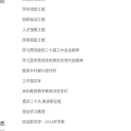
名的
学科领航工程
创新驱动工程
人才强教工程
改革赋能工程
学习贯彻党的二十届三中全会精神
学习宣传贯彻学校第四次党代会精神
服务乡村振兴进行时
工作落实年
本科教育教学审核评估专栏
喜庆二十大 奋进新征程
党纪学习教育
欢迎新同学—2024开学季
悉