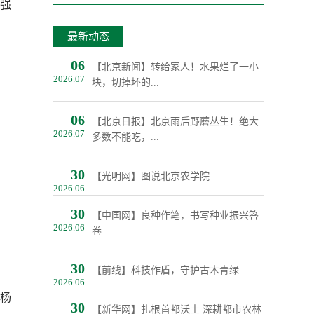
强
最新动态
06
【北京新闻】转给家人！水果烂了一小
2026.07
块，切掉坏的...
06
【北京日报】北京雨后野蘑丛生！绝大
2026.07
多数不能吃，...
30
【光明网】图说北京农学院
2026.06
30
【中国网】良种作笔，书写种业振兴答
2026.06
卷
30
【前线】科技作盾，守护古木青绿
2026.06
长杨
30
【新华网】扎根首都沃土 深耕都市农林