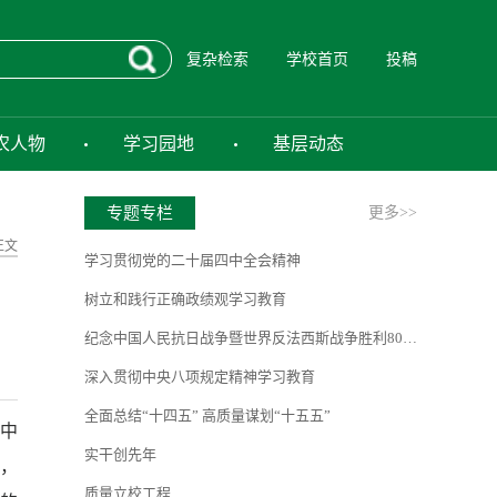
复杂检索
学校首页
投稿
农人物
学习园地
基层动态
专题专栏
更多>>
正文
学习贯彻党的二十届四中全会精神
树立和践行正确政绩观学习教育
纪念中国人民抗日战争暨世界反法西斯战争胜利80周年
深入贯彻中央八项规定精神学习教育
全面总结“十四五” 高质量谋划“十五五”
与中
实干创先年
技，
质量立校工程