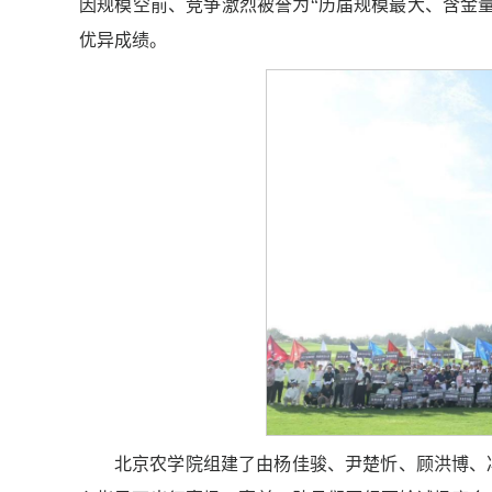
因规模空前、竞争激烈被誉为“历届规模最大、含金
优异成绩。
北京农学院组建了由杨佳骏、尹楚忻、顾洪博、