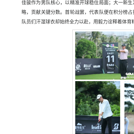
佳骏作为男队核心，以精准开球稳住局面；大一新生
略，贡献关键分数。首轮战罢，代表队便在积分榜占
队员们汗湿球衣却始终全力以赴，用毅力诠释着体育