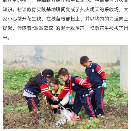
摘花生的技巧，并细致介绍作物生长周期、种植要点等农业
知识。耕读教育实践基地瞬间变成了热火朝天的采收场。大
家小心拨开花生秧，在秧苗根部松土，并以均匀的力道向上
提起，伴随着“窸窸窣窣”的泥土脱落声，整墩花生被拔了出
来。