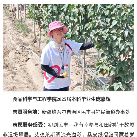
食品科学与工程学院2025届本科毕业生庞嘉辉
志愿服务地：
新疆维吾尔自治区民丰县祥民街道办事处
志愿服务感受
：
初到民丰，我有幸参与和田约特干故城
非遗援疆展。艾德莱斯绸流光溢彩，桑皮纸褶皱间藏着岁