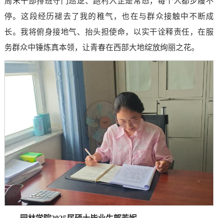
周末干部排班守门巡逻、跑村入企是常态，每个人都步履不
停。这段经历褪去了我的稚气，也在与群众接触中不断成
长。我将俯身接地气、抬头担使命，以实干诠释责任，在服
务群众中锤炼真本领，让青春在西部大地绽放绚丽之花。