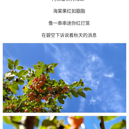
海棠果红如胭脂
像一串串迷你红灯笼
在碧空下诉说着秋天的消息