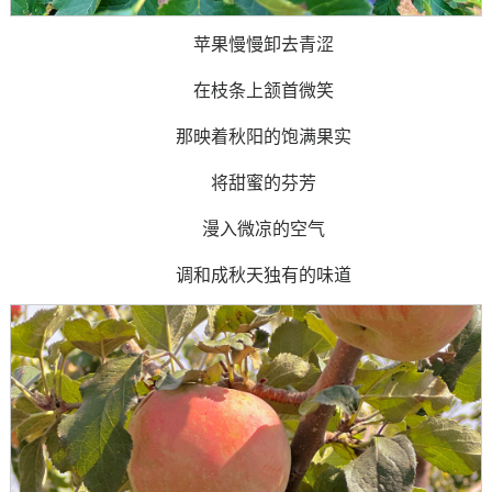
苹果慢慢卸去青涩
在枝条上颔首微笑
那映着秋阳的饱满果实
将甜蜜的芬芳
漫入微凉的空气
调和成秋天独有的味道