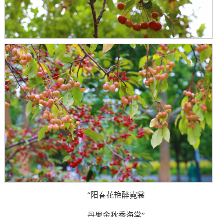
“阳春花艳醉霓裳
丹果金秋秀海棠”