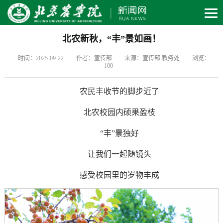
北农新秋，“丰”景如画！
时间：2025-09-22
作者：宣传部
来源：宣传部 教务处
浏览：
100
农民丰收节的脚步近了
北农校园内硕果盈枝
“丰”景独好
让我们一起随镜头
感受校园里的岁物丰成