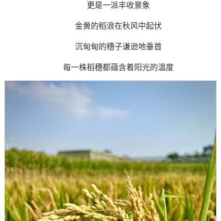
更是一派丰收景象
金黄的稻浪在秋风中起伏
沉甸甸的穗子谦逊地垂首
每一株稻穗都蕴含着阳光的温度