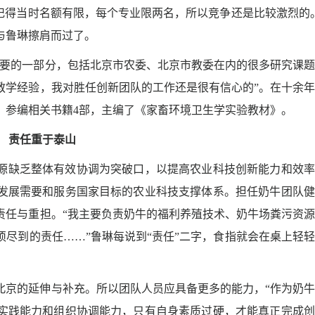
记得当时名额有限，每个专业限两名，所以竞争还是比较激烈的
与鲁琳擦肩而过了。
重要的一部分，包括北京市农委、北京市教委在内的很多研究课
教学经验，我对胜任创新团队的工作还是很有信心的”。在十余
，参编相关书籍
4
部，主编了《家畜环境卫生学实验教材》。
责任重于泰山
源缺乏整体有效协调为突破口，以提高农业科技创新能力和效率
发展需要和服务国家目标的农业科技支撑体系。担任奶牛团队健
责任与重担。“我主要负责奶牛的福利养殖技术、奶牛场粪污资
须尽到的责任
……
”鲁琳每说到“责任”二字，食指就会在桌上轻
北京的延伸与补充。所以团队人员应具备更多的能力，“作为奶
实践能力和组织协调能力，只有自身素质过硬，才能真正完成创