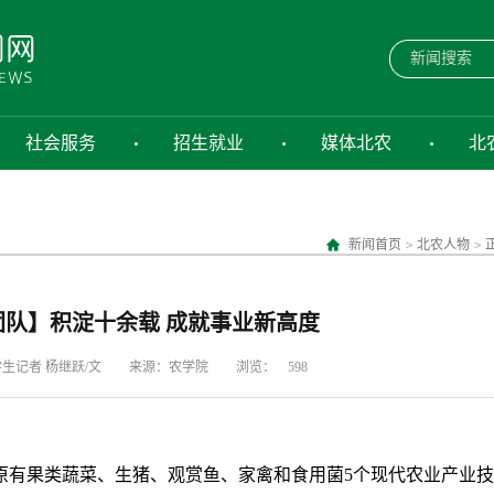
社会服务
招生就业
媒体北农
北
新闻首页
>
北农人物
>
团队】积淀十余载 成就事业新高度
生记者 杨继跃/文
来源：农学院
浏览：
598
原有果类蔬菜、生猪、观赏鱼、家禽和食用菌
5
个现代农业产业技