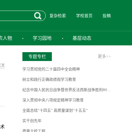
复杂检索
学校首页
投稿
农人物
学习园地
基层动态
专题专栏
更多>>
正文
学习贯彻党的二十届四中全会精神
树立和践行正确政绩观学习教育
纪念中国人民抗日战争暨世界反法西斯战争胜利80周年
深入贯彻中央八项规定精神学习教育
全面总结“十四五” 高质量谋划“十五五”
实干创先年
术
质量立校工程