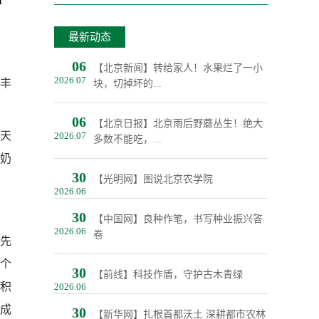
I
最新动态
06
【北京新闻】转给家人！水果烂了一小
2026.07
丰
块，切掉坏的...
06
【北京日报】北京雨后野蘑丛生！绝大
天
2026.07
多数不能吃，...
奶
30
【光明网】图说北京农学院
2026.06
30
【中国网】良种作笔，书写种业振兴答
2026.06
卷
先
个
30
【前线】科技作盾，守护古木青绿
了积
2026.06
成
30
【新华网】扎根首都沃土 深耕都市农林