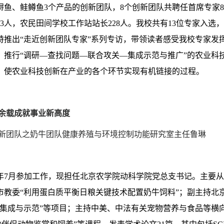
鲟鱼、鲑鳟鱼
3
个产品的创新团队，
8
个创新团队共聘任首席专家
8
3
人，农民田间学校工作站站长
228
人。
我校共有
13
位专家入选，
特推出“走近创新团队专家”系列专访，带领读者感受我校专家发
，推行
“调研—查找问题—联合攻关—集成示范与推广”的农业科
，使农业科技创新在产业的各个环节实现有机链接
的过程
。
余载成就事业新高度
新团队之奶牛团队健康养殖与环境控制功能研究室主任鲁琳
年
7
月参加工作，现担任北京农学院动科学院党总支书记。主要从
教委“利用蛋白质平衡日粮关键技术配置奶牛饲料”；副主持北
集成与示范”等项目；主持中美、中法有关宠物营养与食品等横