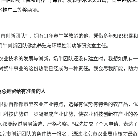
、“伴侣动物鉴赏和饲养”等课程。发表学术论文
21
篇，其中包括
SC
术推广三等奖两项。
市创新团队” ，拥有
11
年养牛学教龄的他，凭借多年知识积累和
奶牛创新团队健康养殖与环境控制功能研究室主任。
农业技术的发展与创新，奶牛团队还没有建立时，我想如果有一
对奶牛事业的这份热爱已经成为一种责任。我会尽我所能，助力
会总是留给有准备的人
根据首都都市型农业产业特点，选择有优势有特色的农产品，优
把科技优势进一步凝聚成产业优势，使农业科技创新在产业的各
人都要经过层层筛选，严格考察。“我先提交了个人申请，表达
北京市创新团队的条件统一报名，通过北京市农业局审核才最终