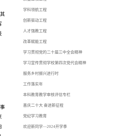
学科领航工程
其
创新驱动工程
挥
人才强教工程
技
改革赋能工程
学习贯彻党的二十届三中全会精神
学习宣传贯彻学校第四次党代会精神
服务乡村振兴进行时
工作落实年
本科教育教学审核评估专栏
喜庆二十大 奋进新征程
事
党纪学习教育
京
向
欢迎新同学—2024开学季