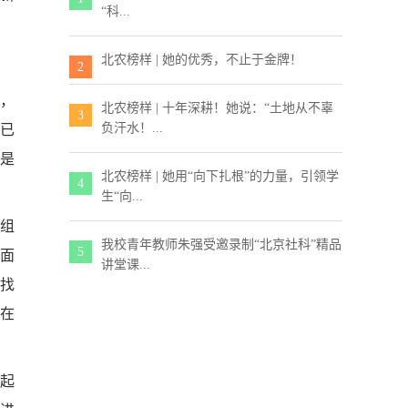
“科...
北农榜样 | 她的优秀，不止于金牌！
2
，
北农榜样 | 十年深耕！她说：“土地从不辜
3
负汗水！...
前已
是
北农榜样 | 她用“向下扎根”的力量，引领学
4
生“向...
“组
我校青年教师朱强受邀录制“北京社科”精品
5
面
讲堂课...
找
在
起