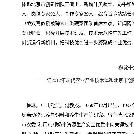
体系北京市创新团队基础上，新增叶类蔬菜、奶牛和
人，岗位专家
92
人，合作专家
39
人，综合试验站站长
4
中范双喜教授被聘为叶类蔬菜团队首席专家
。
新闻网
专业特长，
积极开展技术研发、技术示范推广等工作
创新运行新机制，
把科技优势进一步凝聚成产业优势
积淀十
——记
2012
年现代农业产业技术体系北京市创
鲁琳，中共党员，副教授。
1969
年
12
月出生，
1993
反刍动物营养与饲料和养牛生产等研究。曾主持北京市
市农委“利用京郊奶牛资源生产安全优质牛肉关键技术