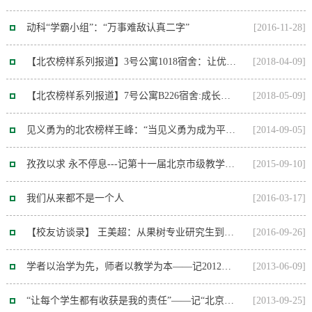
动科“学霸小组”：“万事难敌认真二字”
[2016-11-28]
【北农榜样系列报道】3号公寓1018宿舍：让优秀成为一种习惯
[2018-04-09]
【北农榜样系列报道】7号公寓B226宿舍:成长路上相伴 在各自的位置绽放光芒
[2018-05-09]
见义勇为的北农榜样王峰：“当见义勇为成为平常事，就不会有人敢做坏事了”
[2014-09-05]
孜孜以求 永不停息---记第十一届北京市级教学名师陈娆教授
[2015-09-10]
我们从来都不是一个人
[2016-03-17]
【校友访谈录】 王美超：从果树专业研究生到电商达人
[2016-09-26]
学者以治学为先，师者以教学为本——记2012年北京市享受政府特殊津贴专家何忠伟教...
[2013-06-09]
“让每个学生都有收获是我的责任”——记“北京市优秀教师”称号获得者邓蓉教授
[2013-09-25]